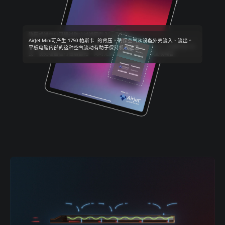
隐蔽式进气口可通过防尘过滤网引入环境空气、
AirJet Mini可产生 1750 帕斯卡 的背压，确保空气从设备外壳流入、流出。
通过AirJet ，即使是采用超薄设计的 10 英寸专业平板电脑，其性能也能翻倍
隐蔽式 1 毫米排气口可将 100% 饱和热量的空气排出设备
采用两个AirJet Minis，6mm 厚的平板电脑的散热极限可以从 5 瓦提升至 10
平板电脑内部的这种空气流动有助于保持机表低温。
提升，从 5 瓦增加到 10 瓦，同时还能保持平板电脑的低温、静音。
瓦，使处理器运行速度翻倍，同时无需增加平板电脑的厚度或噪音。