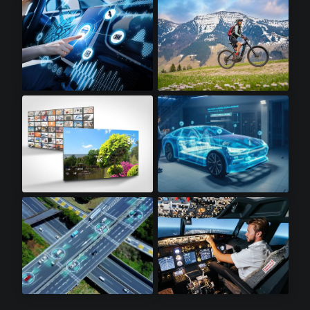
虚拟现实​
牙科扫描仪
信息娱乐系统​
电动自行车​
8K电视​
汽车工业
激光雷达感测器​
航电设备