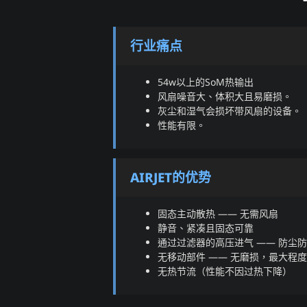
行业痛点
54w以上的SoM热输出
风扇噪音大、体积大且易磨损。
灰尘和湿气会损坏带风扇的设备。
性能有限。
AIRJET的优势
固态主动散热 —— 无需风扇
静音、紧凑且固态可靠
通过过滤器的高压进气 —— 防尘
无移动部件 —— 无磨损，最大程
无热节流（性能不因过热下降）