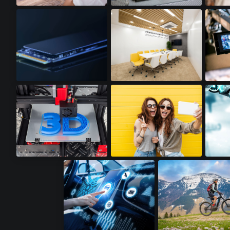
笔记本电脑​
网络摄像头​
运动
SSD卡​
LED照明​
视频显
3D打印机​
高级智能手机​
机器人