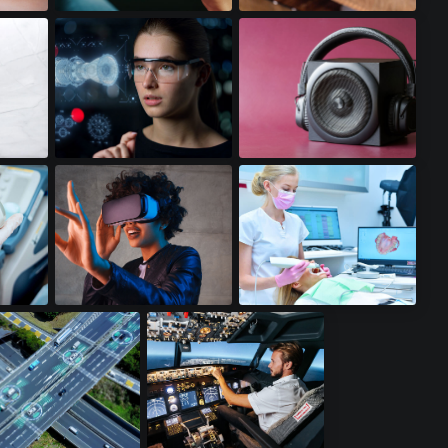
智能游戏手机​
WiFI 接入点​
增强显示​
高保真音响​
虚拟现实​
牙科扫描仪