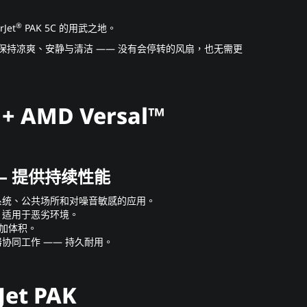
®
et
PAK 5C 的用武之地。
280 保持凉爽、安静与清洁 —— 没有会停转的风扇，也无需更
C + AMD Versal™
— 提供持续性能
系统、公共场所和对噪音敏感的应用。
散热，适用于恶劣环境。
不增加体积。
协同工作 —— 持久耐用。
et PAK