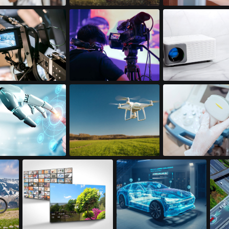
相机
掌上游戏机​
门铃摄像头​
示器​
专业摄像机​
迷你LED投影仪​
​
无人机​
便携式超声波​