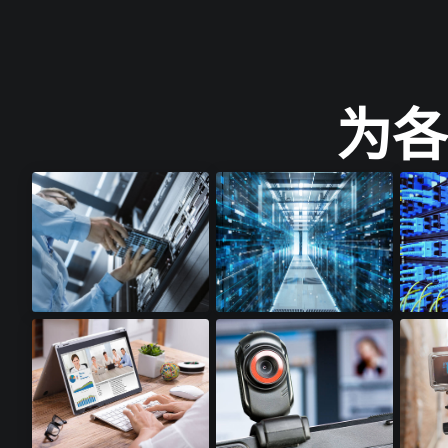
为各
云存储​
云计算​
光收发