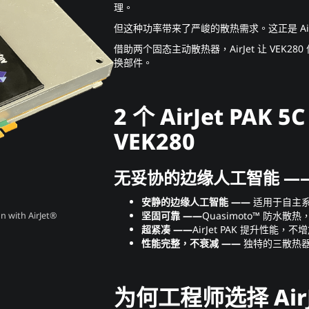
理。
但这种功率带来了严峻的散热需求。这正是 AirJ
借助两个固态主动散热器，AirJet 让 VEK
换部件。
2 个 AirJet PAK 5
VEK280
无妥协的边缘人工智能 —
安静的边缘人工智能 ——
适用于自主
坚固可靠 ——
Quasimoto™ 防水
n with AirJet®
超紧凑 ——
AirJet PAK 提升性能，
性能完整，不衰减 ——
独特的三散热器
为何工程师选择 AirJ