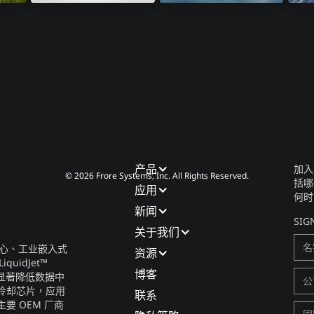
8K电视​
汽车工业
激
产品​
加入
© 2026 Frore Systems, Inc. All Rights Reserved.
括哪
应用​
何时
新闻​
SIG
关于我们​
据中心、工业嵌入式
资源
idJet™
博客​
并显著降低数据中
冷却芯片，应用
联系​
要 OEM 厂商