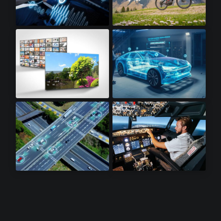
信息娱乐系统​
电动自行车​
8K电视​
汽车工业
激光雷达感测器​
航电设备