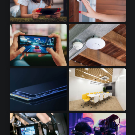
掌上游戏机​
门铃摄像头​
智能游戏手机​
WiFI 接入点​
SSD卡​
LED照明​