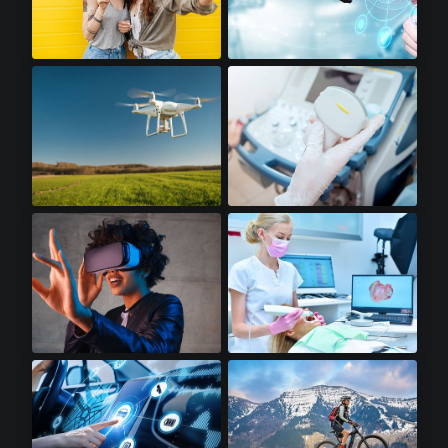
高级智能手机​
机器人​
无人机​
便携式超声波​
虚拟现实​
牙科扫描仪