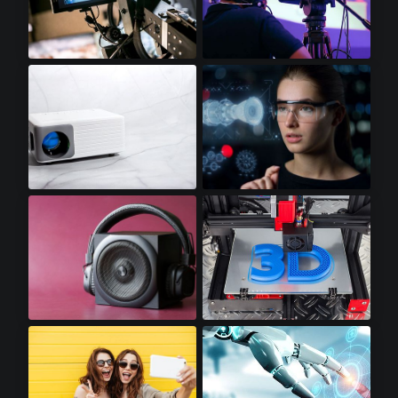
视频显示器​
专业摄像机​
迷你LED投影仪​
增强显示​
高保真音响​
3D打印机​