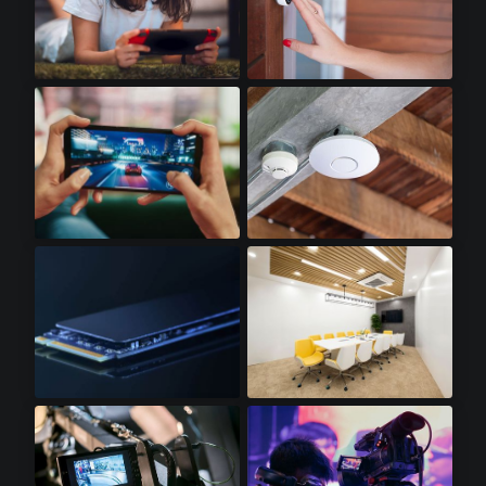
掌上游戏机​
门铃摄像头​
智能游戏手机​
WiFI 接入点​
SSD卡​
LED照明​