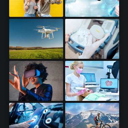
高级智能手机​
机器人​
无人机​
便携式超声波​
虚拟现实​
牙科扫描仪