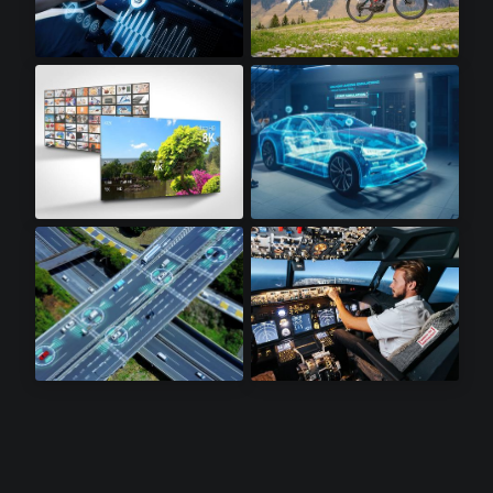
信息娱乐系统​
电动自行车​
8K电视​
汽车工业
激光雷达感测器​
航电设备